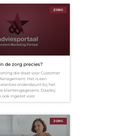
ZORG
in de zorg precies?
orting die staat voor Customer
Management. Het is een
stanties ondersteunt bij het
e klantengegevens. Daarbij
k ook ingezet voor
ZORG