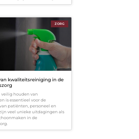
ZORG
an kwaliteitsreiniging in de
szorg
 veilig houden van
en is essentieel voor de
an patiënten, personeel en
zijn veel unieke uitdagingen als
schoonmaken in de
org.