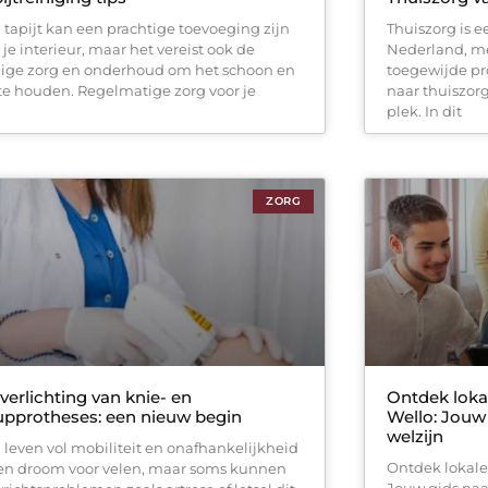
 tapijt kan een prachtige toevoeging zijn
Thuiszorg is e
 je interieur, maar het vereist ook de
Nederland, me
ige zorg en onderhoud om het schoon en
toegewijde pro
s te houden. Regelmatige zorg voor je
naar thuiszorg
plek. In dit
ZORG
verlichting van knie- en
Ontdek lokal
pprotheses: een nieuw begin
Wello: Jouw
welzijn
 leven vol mobiliteit en onafhankelijkheid
Ontdek lokale 
een droom voor velen, maar soms kunnen
Jouw gids naa