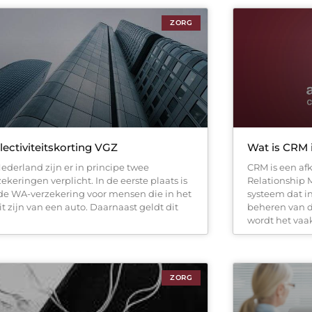
ZORG
lectiviteitskorting VGZ
Wat is CRM 
Nederland zijn er in principe twee
CRM is een afk
zekeringen verplicht. In de eerste plaats is
Relationship 
 de WA-verzekering voor mensen die in het
systeem dat in
it zijn van een auto. Daarnaast geldt dit
beheren van d
wordt het vaa
ZORG