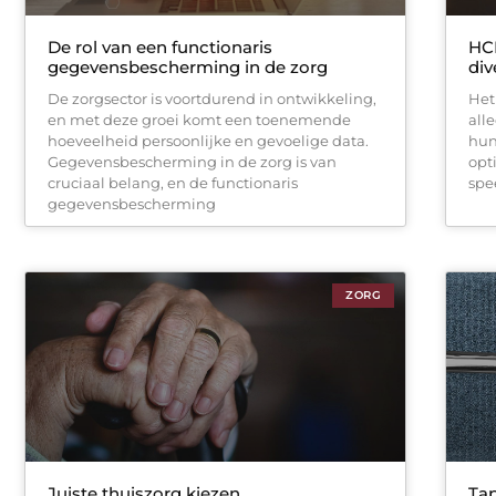
De rol van een functionaris
HCI
gegevensbescherming in de zorg
div
De zorgsector is voortdurend in ontwikkeling,
Het
en met deze groei komt een toenemende
all
hoeveelheid persoonlijke en gevoelige data.
hun
Gegevensbescherming in de zorg is van
opt
cruciaal belang, en de functionaris
spe
gegevensbescherming
ZORG
Juiste thuiszorg kiezen
Tap