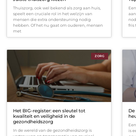
Thuiszorg, ook wel bekend als zorg aan huis,
Een
speelt een cruciale rol in het welzijn van
aan
mensen die extra ondersteuning nodig
nod
hebben. Of het nu gaat om ouderen, mensen
fri
met
ZORG
Het BIG-register: een sleutel tot
De 
kwaliteit en veiligheid in de
heu
gezondheidszorg
Een
In de wereld van de gezondheidszorg is
is 
vertrouwen en transparantie van cruciaal