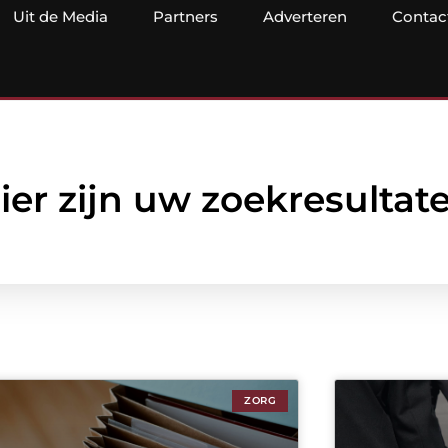
Uit de Media
Partners
Adverteren
Contac
ier zijn uw zoekresultat
ZORG