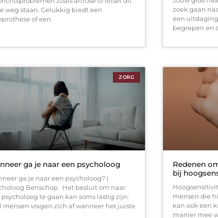
richtsproblemen zoals artrose of letsel dit
zoek gaan naar
de weg staan. Gelukkig biedt een
een uitdaging 
eprothese of een
begrepen en
ZORG
neer ga je naar een psycholoog
Redenen om 
bij hoogsensi
neer ga je naar een psycholoog? |
Hoogsensitivit
choloog Benschop Het besluit om naar
mensen die hi
 psycholoog te gaan kan soms lastig zijn.
kan ook een kr
l mensen vragen zich af wanneer het juiste
manier mee w