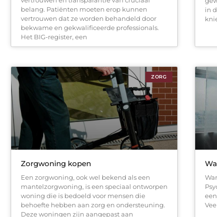
gew
belang. Patiënten moeten erop kunnen
in 
vertrouwen dat ze worden behandeld door
kni
bekwame en gekwalificeerde professionals.
Het BIG-register, een
ZORG
Zorgwoning kopen
Wan
Een zorgwoning, ook wel bekend als een
Wan
mantelzorgwoning, is een speciaal ontworpen
Psy
woning die is bedoeld voor mensen die
een
behoefte hebben aan zorg en ondersteuning.
Vee
Deze woningen zijn aangepast aan