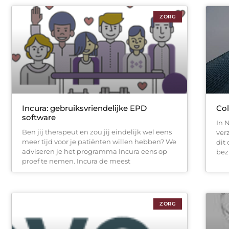
ZORG
Incura: gebruiksvriendelijke EPD
Col
software
In 
Ben jij therapeut en zou jij eindelijk wel eens
ver
meer tijd voor je patiënten willen hebben? We
dit
adviseren je het programma Incura eens op
bez
proef te nemen. Incura de meest
ZORG