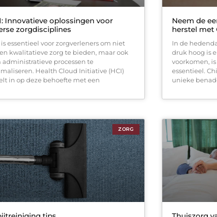
: Innovatieve oplossingen voor
Neem de eer
erse zorgdisciplines
herstel met
 is essentieel voor zorgverleners om niet
In de hedend
een kwalitatieve zorg te bieden, maar ook
druk hoog is 
 administratieve processen te
voorkomen, is 
imaliseren. Health Cloud Initiative (HCI)
essentieel. C
elt in op deze behoefte met een
unieke benade
ZORG
ijtreiniging tips
Thuiszorg v