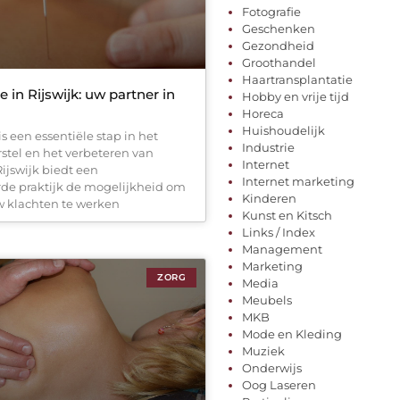
Fotografie
Geschenken
Gezondheid
Groothandel
Haartransplantatie
e in Rijswijk: uw partner in
Hobby en vrije tijd
Horeca
Huishoudelijk
is een essentiële stap in het
Industrie
stel en het verbeteren van
Internet
Rijswijk biedt een
Internet marketing
rde praktijk de mogelijkheid om
Kinderen
w klachten te werken
Kunst en Kitsch
Links / Index
Management
Marketing
ZORG
Media
Meubels
MKB
Mode en Kleding
Muziek
Onderwijs
Oog Laseren