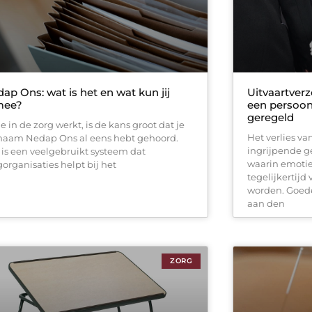
ap Ons: wat is het en wat kun jij
Uitvaartverz
mee?
een persoon
geregeld
je in de zorg werkt, is de kans groot dat je
Het verlies va
naam Nedap Ons al eens hebt gehoord.
ingrijpende g
 is een veelgebruikt systeem dat
waarin emoti
gorganisaties helpt bij het
tegelijkertijd
worden. Goede
aan den
ZORG