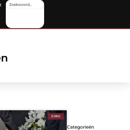
t
en
ZORG
Categorieën