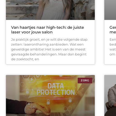
Van haartjes naar high-tech: de juiste
Gen
laser voor jouw salon
met
Je praktijk groeit, en je wilt die volgende stap
Een
zetten: laserontharing aanbieden. Wat een
bed
geweldige ambitie! Het is een van de meest
wat
gevraagde behandelingen. Maar dan begint
om 
de zoektocht, en
ZORG