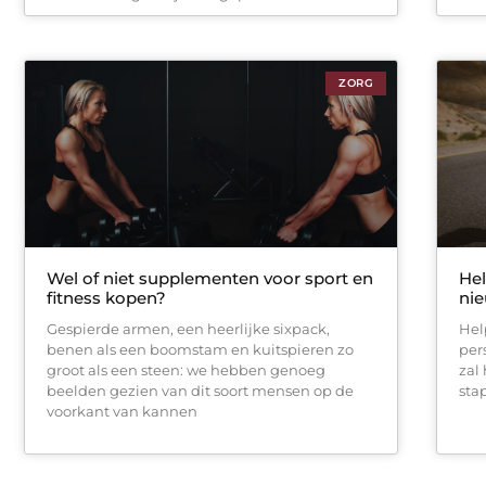
ZORG
Wel of niet supplementen voor sport en
Hel
fitness kopen?
nie
Gespierde armen, een heerlijke sixpack,
Hel
benen als een boomstam en kuitspieren zo
pers
groot als een steen: we hebben genoeg
zal
beelden gezien van dit soort mensen op de
stap
voorkant van kannen