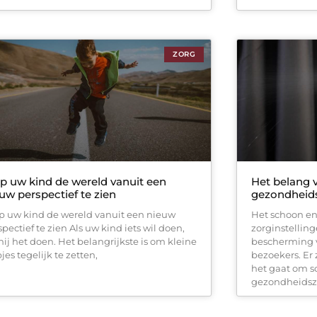
ZORG
p uw kind de wereld vanuit een
Het belang v
uw perspectief te zien
gezondheid
p uw kind de wereld vanuit een nieuw
Het schoon en
pectief te zien Als uw kind iets wil doen,
zorginstelling
 hij het doen. Het belangrijkste is om kleine
bescherming v
jes tegelijk te zetten,
bezoekers. Er 
het gaat om 
gezondheidsz