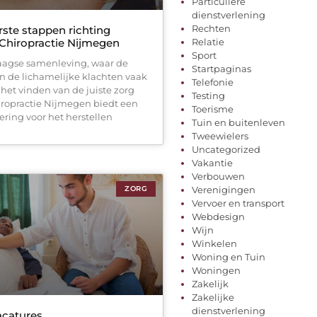
Particuliere
dienstverlening
Rechten
ste stappen richting
 Chiropractie Nijmegen
Relatie
Sport
aagse samenleving, waar de
Startpaginas
en de lichamelijke klachten vaak
Telefonie
het vinden van de juiste zorg
Testing
hiropractie Nijmegen biedt een
Toerisme
ring voor het herstellen
Tuin en buitenleven
Tweewielers
Uncategorized
Vakantie
Verbouwen
ZORG
Verenigingen
Vervoer en transport
Webdesign
Wijn
Winkelen
Woning en Tuin
Woningen
Zakelijk
Zakelijke
dienstverlening
acatures