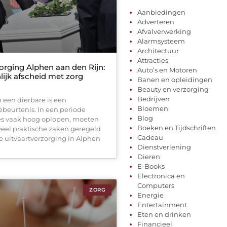
Aanbiedingen
Adverteren
Afvalverwerking
Alarmsysteem
Architectuur
Attracties
orging Alphen aan den Rijn:
Auto’s en Motoren
lijk afscheid met zorg
Banen en opleidingen
Beauty en verzorging
Bedrijven
n een dierbare is een
Bloemen
ebeurtenis. In een periode
Blog
es vaak hoog oplopen, moeten
Boeken en Tijdschriften
 veel praktische zaken geregeld
Cadeau
 uitvaartverzorging in Alphen
Dienstverlening
Dieren
E-Books
Electronica en
Computers
ZORG
Energie
Entertainment
Eten en drinken
Financieel