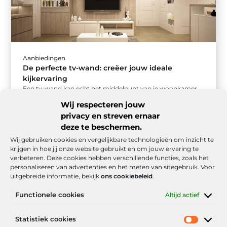
Aanbiedingen
De perfecte tv-wand: creëer jouw ideale
kijkervaring
Een tv-wand kan echt het middelpunt van je woonkamer
worden. Maar hoe zorg je ervoor dat jouw tv-wand niet
Wij respecteren jouw
alleen ...
privacy en streven ernaar
deze te beschermen.
Wij gebruiken cookies en vergelijkbare technologieën om inzicht te
krijgen in hoe jij onze website gebruikt en om jouw ervaring te
verbeteren. Deze cookies hebben verschillende functies, zoals het
personaliseren van advertenties en het meten van sitegebruik. Voor
uitgebreide informatie, bekijk
ons cookiebeleid
.
Functionele cookies
Altijd actief
Onze informatie
Statistiek cookies