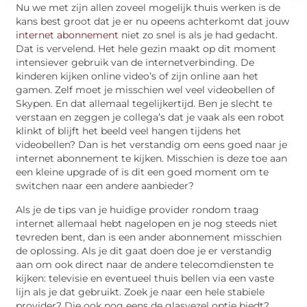
Nu we met zijn allen zoveel mogelijk thuis werken is de
kans best groot dat je er nu opeens achterkomt dat jouw
internet abonnement
niet zo snel is als je had gedacht.
Dat is vervelend. Het hele gezin maakt op dit moment
intensiever gebruik van de internetverbinding. De
kinderen kijken online video’s of zijn online aan het
gamen. Zelf moet je misschien wel veel videobellen of
Skypen. En dat allemaal tegelijkertijd. Ben je slecht te
verstaan en zeggen je collega’s dat je vaak als een robot
klinkt of blijft het beeld veel hangen tijdens het
videobellen? Dan is het verstandig om eens goed naar je
internet abonnement te kijken. Misschien is deze toe aan
een kleine upgrade of is dit een goed moment om te
switchen naar een andere aanbieder?
Als je de tips van je huidige provider rondom traag
internet allemaal hebt nagelopen en je nog steeds niet
tevreden bent, dan is een ander abonnement misschien
de oplossing. Als je dit gaat doen doe je er verstandig
aan om ook direct naar de andere telecomdiensten te
kijken: televisie en eventueel thuis bellen via een vaste
lijn als je dat gebruikt. Zoek je naar een hele stabiele
provider? Die ook nog eens de glasvezel optie biedt?