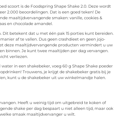
oed scoort is de Foodspring Shape Shake 2.0. Deze wordt
eer 2.000 beoordelingen. Dat is een goed teken! De
lende maaltijdvervangende smaken: vanille, cookies &
kaas en chocolade amandel.
Dit betekent dat u met één pak 15 porties kunt bereiden.
nier af te vallen. Dus geen crashdieet en geen jojo-
 Met deze maaltijdvervangende producten vermindert u uw
ffen binnen. Je kunt twee maaltijden per dag vervangen.
cht verliezen.
l water in een shakebeker, voeg 60 g Shape Shake poeder
drinken! Trouwens, je krijgt de shakebeker gratis bij je
pillen, kunt u de shakebeker uit uw winkelmandje halen.
vangen. Heeft u weinig tijd om uitgebreid te koken of
ende shake per dag bespaart u niet alleen tijd, maar ook
st welke smaak maaltijdvervanger u wilt.