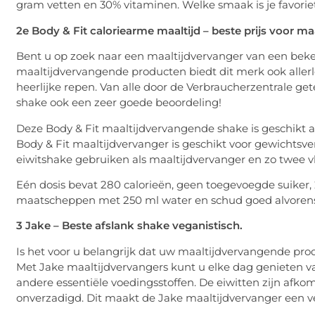
gram vetten en 30% vitaminen. Welke smaak is je favoriet?
2e Body & Fit caloriearme maaltijd – beste prijs voor maa
Bent u op zoek naar een maaltijdvervanger van een beke
maaltijdvervangende producten biedt dit merk ook aller
heerlijke repen. Van alle door de Verbraucherzentrale ge
shake ook een zeer goede beoordeling!
Deze Body & Fit maaltijdvervangende shake is geschikt a
Body & Fit maaltijdvervanger is geschikt voor gewichtsv
eiwitshake gebruiken als maaltijdvervanger en zo twee vl
Eén dosis bevat 280 calorieën, geen toegevoegde suiker
maatscheppen met 250 ml water en schud goed alvorens
3 Jake – Beste afslank shake veganistisch.
Is het voor u belangrijk dat uw maaltijdvervangende produ
Met Jake maaltijdvervangers kunt u elke dag genieten van
andere essentiële voedingsstoffen. De eiwitten zijn afko
onverzadigd. Dit maakt de Jake maaltijdvervanger een 