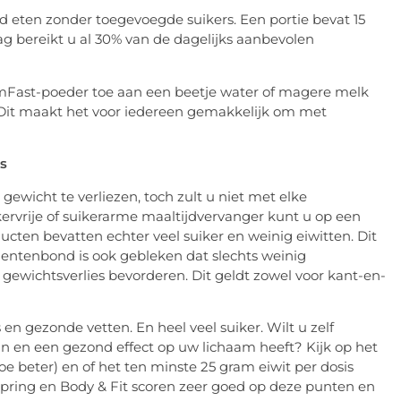
 eten zonder toegevoegde suikers. Een portie bevat 15
ag bereikt u al 30% van de dagelijks aanbevolen
limFast-poeder toe aan een beetje water of magere melk
 Dit maakt het voor iedereen gemakkelijk om met
s
gewicht te verliezen, toch zult u niet met elke
kervrije of suikerarme maaltijdvervanger kunt u op een
cten bevatten echter veel suiker en weinig eiwitten. Dit
entenbond is ook gebleken dat slechts weinig
wichtsverlies bevorderen. Dit geldt zowel voor kant-en-
en gezonde vetten. En heel veel suiker. Wilt u zelf
jn en een gezond effect op uw lichaam heeft? Kijk op het
e beter) en of het ten minste 25 gram eiwit per dosis
spring en Body & Fit scoren zeer goed op deze punten en