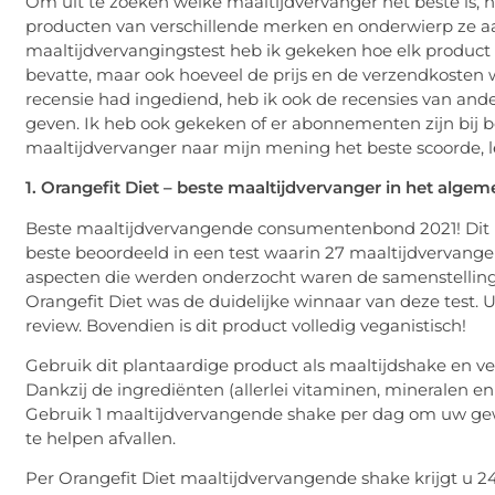
Om uit te zoeken welke maaltijdvervanger het beste is, h
producten van verschillende merken en onderwierp ze aan
maaltijdvervangingstest heb ik gekeken hoe elk product 
bevatte, maar ook hoeveel de prijs en de verzendkosten 
recensie had ingediend, heb ik ook de recensies van ande
geven. Ik heb ook gekeken of er abonnementen zijn bij be
maaltijdvervanger naar mijn mening het beste scoorde, le
1. Orangefit Diet – beste maaltijdvervanger in het algem
Beste maaltijdvervangende consumentenbond 2021! Dit is
beste beoordeeld in een test waarin 27 maaltijdvervang
aspecten die werden onderzocht waren de samenstelling
Orangefit Diet was de duidelijke winnaar van deze test. 
review. Bovendien is dit product volledig veganistisch!
Gebruik dit plantaardige product als maaltijdshake en ve
Dankzij de ingrediënten (allerlei vitaminen, mineralen en
Gebruik 1 maaltijdvervangende shake per dag om uw ge
te helpen afvallen.
Per Orangefit Diet maaltijdvervangende shake krijgt u 249