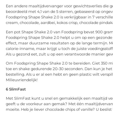
Een andere maaltijdvervanger voor gewichtsverlies die g
beoordeeld met 4,1 van de 5 sterren, gebaseerd op ongev
Foodspring Shape Shake 2.0 is verkrijgbaar in 7 verschil
cream, chocolade, aardbei, kokos crisp, chocolade pinda
Een pot Shape Shake 2.0 van Foodspring bevat 900 gram. 
Foodspring Shape Shake 2.0 helpt u om op een gezonde ma
effect, maar duurzame resultaten op de lange termijn.
calorie-inname, maar krijgt u toch de juiste voedingssto
Als u gezond eet, zult u op een verantwoorde manier gewi
Om Foodspring Shape Shake 2.0 te bereiden. Giet 350 m
toe en shake gedurende 20-30 seconden. Dan kun je het op
bestelling. Als u er al een hebt en geen plastic wilt vers
Milieuvriendelijk!
6 SlimFast
Met SlimFast kunt u snel en gemakkelijk een maaltijd ver
geeft u de voorkeur aan gemak? Met één maaltijdvervang
moeite. Heb je liever chocolade chips of vanille? U besli