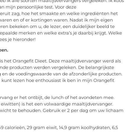
eb ik alle soorten maaltijdvervangers vergeleken. Ik koos
 mijn persoonlijke test. Voor deze
eruit zag, hoe het smaakte en welke ingrediënten het
waren en of er kortingen waren. Nadat ik mijn eigen
ren bekeken om u, de lezer, een duidelijker beeld te
paalde merken en welke extra’s je daarbij krijgt. Welke
es je hieronder!
een.
 het Orangefit Dieet. Deze maaltijdvervanger werd als
ende producten werden vergeleken. De belangrijkste
 en de voedingswaarde van de afzonderlijke producten.
U kunt lezen hoe enthousiast ik ben in mijn Orangefit
rvang er het ontbijt, de lunch of het avondeten mee.
 eiwitten) is het een volwaardige maaltijdvervanger.
wicht te behouden. Gebruik er 2 per dag om uw lichaam
 calorieën, 29 gram eiwit, 14,9 gram koolhydraten, 6,5