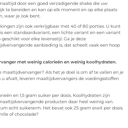
maaltijd door een goed verzadigende shake die uw
ijk te bereiden en kan op elk moment en op elke plaats
n, waar je ook bent.
ingen zijn ook verkrijgbaar met 40 of 80 porties. U kunt
is een standaardvariant, een lichte variant en een variant
 geschikt voor elke levensstijl. Ga je deze
ijdvervangende aanbieding is, dat scheelt vaak een hoop
rvanger met weinig calorieën en weinig koolhydraten.
aaltijdvervanger? Als het je doel is om af te vallen en je
s u afvalt, leveren maaltijdvervangers de voedingsstoffen
ieën en 1,5 gram suiker per dosis. Koolhydraten zijn
e maaltijdvervangende producten daar heel weinig van.
mum echt suikerarm. Het bevat ook 25 gram eiwit per dosis.
nille of chocolade?