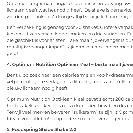
Grijp niet langer naar ongezonde snacks en vervang uw 
lichaam geeft wat het nodig heeft. De shake is gemakkel
worden gedronken. Zo kun je altijd voor je lichaam zorge
Eén verpakking is genoeg voor 20 shakes. Grotere verpakk
kiezen uit zes verschillende smaken en drie varianten. Er 
die geschikt is voor atleten. Jake maaltijdvervanger is dus
maaltijdvervanger kopen? Kijk dan zeker of er een maalt
geld!
4. Optimum Nutrition Opti-lean Meal – beste maaltijdve
Bent u op zoek naar een caloriearme en koolhydraatarme m
vetpercentage te verlagen, is dit een goede zaak. Zelfs al
die uw lichaam nodig heeft.
Optimum Nutrition Opti-lean Meal bevat slechts 200 calor
hoofdzakelijk suiker, en zoals u kunt zien bevatten dez
Terwijl veel merken beweren “suikerarm” te zijn, is Opti
Ideaal voor atleten! Koop je deze maaltijdvervanger in va
5. Foodspring Shape Shake 2.0