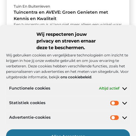
Tuin En Buitenleven
Tuincentra en AVEVE: Groen Genieten met
Kennis en Kwaliteit
Een tuincentrum is al lang niet meer alleen een winkel waar
je planten koopt. Het is een plek waar mensen ...
Wij respecteren jouw
privacy en streven ernaar
deze te beschermen.
Wij gebruiken cookies en vergelijkbare technologieën om inzicht te
krijgen in hoe jij onze website gebruikt en om jouw ervaring te
verbeteren. Deze cookies hebben verschillende functies, zoals het
personaliseren van advertenties en het meten van sitegebruik. Voor
uitgebreide informatie, bekijk
ons cookiebeleid
.
Functionele cookies
Altijd actief
Onze informatie
Statistiek cookies
Goede backlinks: de stille kracht achter sterke Google-posities
Hoe kan ik geld verdienen met mijn website? De realistische route naar online inkomsten
Advertentie-cookies