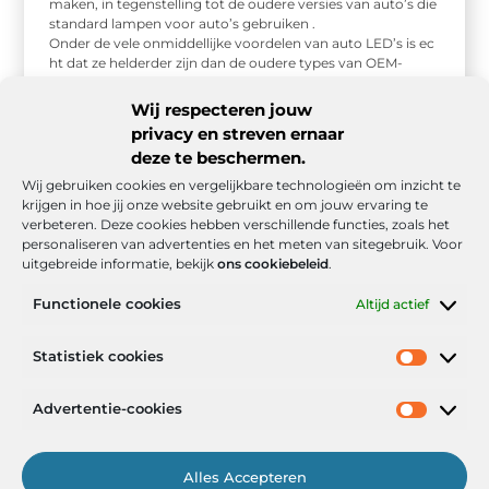
maken, in tegenstelling tot de oudere versies van auto’s die
standard lampen voor auto’s gebruiken .
Onder de vele onmiddellijke voordelen van auto LED’s is ec
ht dat ze helderder zijn dan de oudere types van OEM-
gloeilampen. Voor zowel de natuur
als verlichting maakt hun verbazingwekkende licht de best
Wij respecteren jouw
e beveiliging wanneer u in het bijzonder ‘s nachts Naast dit
privacy en streven ernaar
...
deze te beschermen.
Wij gebruiken cookies en vergelijkbare technologieën om inzicht te
krijgen in hoe jij onze website gebruikt en om jouw ervaring te
verbeteren. Deze cookies hebben verschillende functies, zoals het
personaliseren van advertenties en het meten van sitegebruik. Voor
uitgebreide informatie, bekijk
ons cookiebeleid
.
Functionele cookies
Altijd actief
Onze informatie
Statistiek cookies
Goede backlinks: de stille kracht achter sterke Google-posities
Hoe kan ik geld verdienen met mijn website? De realistische route naar online inkomsten
Advertentie-cookies
Alles Accepteren