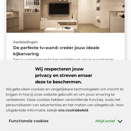
Aanbiedingen
De perfecte tv-wand: creëer jouw ideale
kijkervaring
Een tv-wand kan echt het middelpunt van je woonkamer
worden. Maar hoe zorg je ervoor dat jouw tv-wand niet
Wij respecteren jouw
alleen ...
privacy en streven ernaar
deze te beschermen.
Wij gebruiken cookies en vergelijkbare technologieën om inzicht te
krijgen in hoe jij onze website gebruikt en om jouw ervaring te
verbeteren. Deze cookies hebben verschillende functies, zoals het
personaliseren van advertenties en het meten van sitegebruik. Voor
uitgebreide informatie, bekijk
ons cookiebeleid
.
Functionele cookies
Altijd actief