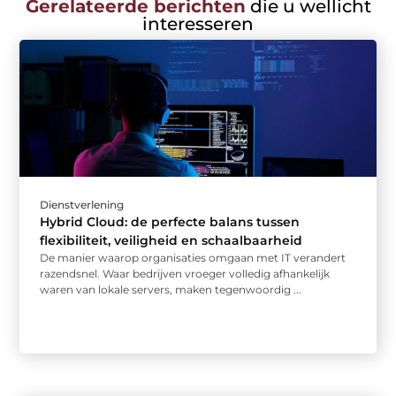
Gerelateerde berichten
die u wellicht
interesseren
Dienstverlening
Hybrid Cloud: de perfecte balans tussen
flexibiliteit, veiligheid en schaalbaarheid
De manier waarop organisaties omgaan met IT verandert
razendsnel. Waar bedrijven vroeger volledig afhankelijk
waren van lokale servers, maken tegenwoordig ...