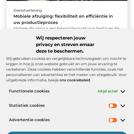
Dienstverlening
Mobiele afzuiging: flexibiliteit en efficiëntie in
uw productieproces
Mobiele afzuiging is een belangrijke troef voor bedrijven die
flexibiliteit en efficiëntie willen combineren in hun
Wij respecteren jouw
productieomgeving. In sectoren zoals ...
privacy en streven ernaar
deze te beschermen.
Wij gebruiken cookies en vergelijkbare technologieën om inzicht te
krijgen in hoe jij onze website gebruikt en om jouw ervaring te
verbeteren. Deze cookies hebben verschillende functies, zoals het
personaliseren van advertenties en het meten van sitegebruik. Voor
uitgebreide informatie, bekijk
ons cookiebeleid
.
Functionele cookies
Altijd actief
Onze informatie
Statistiek cookies
Goede backlinks: de stille kracht achter sterke Google-posities
Hoe kan ik geld verdienen met mijn website? De realistische route naar online inkomsten
Advertentie-cookies