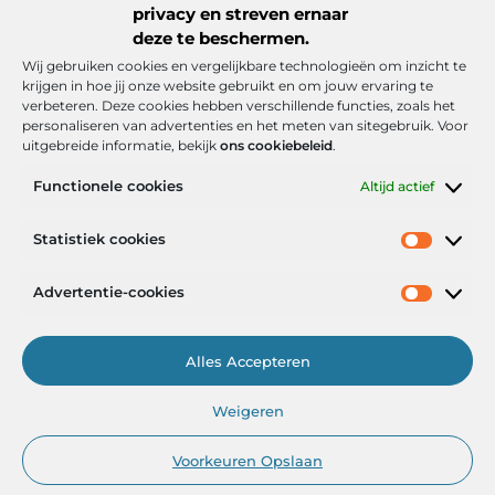
privacy en streven ernaar
deze te beschermen.
Wij gebruiken cookies en vergelijkbare technologieën om inzicht te
krijgen in hoe jij onze website gebruikt en om jouw ervaring te
verbeteren. Deze cookies hebben verschillende functies, zoals het
personaliseren van advertenties en het meten van sitegebruik. Voor
uitgebreide informatie, bekijk
ons cookiebeleid
.
Functionele cookies
Altijd actief
Onze informatie
Statistiek cookies
Goede backlinks: de stille kracht achter sterke Google-posities
Hoe kan ik geld verdienen met mijn website? De realistische route naar online inkomsten
Advertentie-cookies
Alles Accepteren
Het Portaal voor Inzichten en Inspiratie
Weigeren
— AdviesPortal.nl verzamelt de beste blogs en artikelen om jou te
helpen groeien. Ontdek, leer en laat je inspireren!
Voorkeuren Opslaan