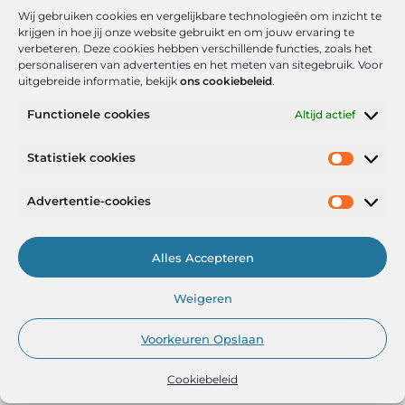
Wij gebruiken cookies en vergelijkbare technologieën om inzicht te
krijgen in hoe jij onze website gebruikt en om jouw ervaring te
verbeteren. Deze cookies hebben verschillende functies, zoals het
personaliseren van advertenties en het meten van sitegebruik. Voor
uitgebreide informatie, bekijk
ons cookiebeleid
.
Functionele cookies
Altijd actief
Onze informatie
Statistiek cookies
Goede backlinks: de stille kracht achter sterke Google-posities
Hoe kan ik geld verdienen met mijn website? De realistische route naar online inkomsten
Advertentie-cookies
Alles Accepteren
Het Portaal voor Inzichten en Inspiratie
Weigeren
— AdviesPortal.nl verzamelt de beste blogs en artikelen om jou te
helpen groeien. Ontdek, leer en laat je inspireren!
Voorkeuren Opslaan
Cookiebeleid
@2025
www.adviesportal.nl
.All Right Reserved.