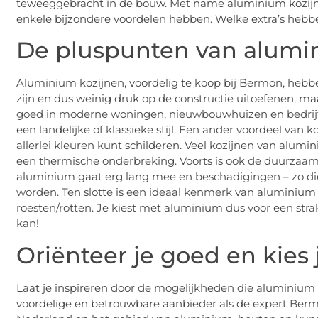
teweeggebracht in de bouw. Met name aluminium kozijn
enkele bijzondere voordelen hebben. Welke extra’s hebb
De pluspunten van alumi
Aluminium kozijnen, voordelig te koop bij Bermon, hebben
zijn en dus weinig druk op de constructie uitoefenen, 
goed in moderne woningen, nieuwbouwhuizen en bedrij
een landelijke of klassieke stijl. Een ander voordeel van 
allerlei kleuren kunt schilderen. Veel kozijnen van alumi
een thermische onderbreking. Voorts is ook de duurzaamh
aluminium gaat erg lang mee en beschadigingen – zo di
worden. Ten slotte is een ideaal kenmerk van aluminium 
roesten/rotten. Je kiest met aluminium dus voor een stra
kan!
Oriënteer je goed en kies 
Laat je inspireren door de mogelijkheden die aluminium 
voordelige en betrouwbare aanbieder als de expert Ber