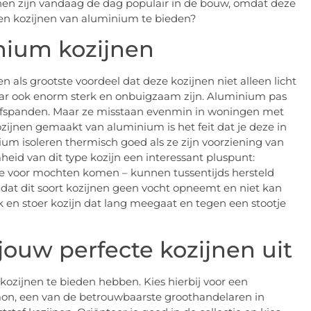
en zijn vandaag de dag populair in de bouw, omdat deze
en kozijnen van aluminium te bieden?
nium kozijnen
 als grootste voordeel dat deze kozijnen niet alleen licht
maar ook enorm sterk en onbuigzaam zijn. Aluminium pas
fspanden. Maar ze misstaan evenmin in woningen met
kozijnen gemaakt van aluminium is het feit dat je deze in
nium isoleren thermisch goed als ze zijn voorziening van
eid van dit type kozijn een interessant pluspunt:
e voor mochten komen – kunnen tussentijds hersteld
dat dit soort kozijnen geen vocht opneemt en niet kan
k en stoer kozijn dat lang meegaat en tegen een stootje
jouw perfecte kozijnen uit
kozijnen te bieden hebben. Kies hierbij voor een
mon, een van de betrouwbaarste groothandelaren in