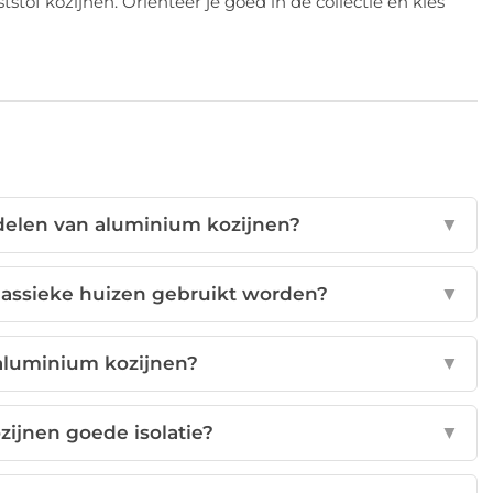
of kozijnen. Oriënteer je goed in de collectie en kies
rdelen van aluminium kozijnen?
▼
lassieke huizen gebruikt worden?
▼
aluminium kozijnen?
▼
ijnen goede isolatie?
▼