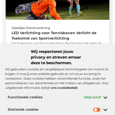
Zakelijke Dienstverlening
LED Verlichting voor Tennisbanen Verlicht de
Toekomst van Sportverlichting
De Toekomst van Sportverlichting Begint Hier Het gebruik
van LED verlichting voor tennisbanen is snel een populaire
Wij respecteren jouw
keuze geworden onder ...
privacy en streven ernaar
deze te beschermen.
Wij gebruiken cookies en vergelijkbare technologieën om inzicht te
krijgen in hoe jij onze website gebruikt en om jouw ervaring te
verbeteren. Deze cookies hebben verschillende functies, zoals het
personaliseren van advertenties en het meten van sitegebruik. Voor
uitgebreide informatie, bekijk
ons cookiebeleid
.
Functionele cookies
Altijd actief
Onze informatie
Statistiek cookies