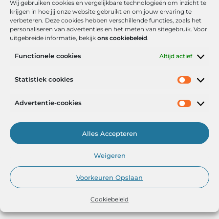
Wij gebruiken cookies en vergelijkbare technologieën om inzicht te
krijgen in hoe jij onze website gebruikt en om jouw ervaring te
verbeteren. Deze cookies hebben verschillende functies, zoals het
personaliseren van advertenties en het meten van sitegebruik. Voor
uitgebreide informatie, bekijk
ons cookiebeleid
.
Functionele cookies
Altijd actief
Onze informatie
Statistiek cookies
Goede backlinks: de stille kracht achter sterke Google-posities
Hoe kan ik geld verdienen met mijn website? De realistische route naar online inkomsten
Advertentie-cookies
Alles Accepteren
Het Portaal voor Inzichten en Inspiratie
Weigeren
— AdviesPortal.nl verzamelt de beste blogs en artikelen om jou te
helpen groeien. Ontdek, leer en laat je inspireren!
Voorkeuren Opslaan
Cookiebeleid
@2025
www.adviesportal.nl
.All Right Reserved.