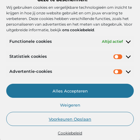
Wij gebruiken cookies en vergelijkbare technologieën om inzicht te
krijgen in hoe jij onze website gebruikt en om jouw ervaring te
verbeteren. Deze cookies hebben verschillende functies, zoals het
personaliseren van advertenties en het meten van sitegebruik. Voor
uitgebreide informatie, bekijk
ons cookiebeleid
.
Functionele cookies
Altijd actief
Onze informatie
Statistiek cookies
Goede backlinks: de stille kracht achter sterke Google-posities
Hoe kan ik geld verdienen met mijn website? De realistische route naar online inkomsten
Advertentie-cookies
Alles Accepteren
Het Portaal voor Inzichten en Inspiratie
Weigeren
— AdviesPortal.nl verzamelt de beste blogs en artikelen om jou te
helpen groeien. Ontdek, leer en laat je inspireren!
Voorkeuren Opslaan
Cookiebeleid
@2025
www.adviesportal.nl
.All Right Reserved.