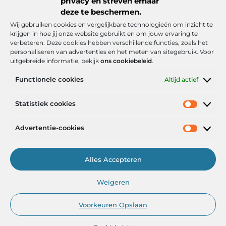
privacy en streven ernaar
deze te beschermen.
Wij gebruiken cookies en vergelijkbare technologieën om inzicht te
krijgen in hoe jij onze website gebruikt en om jouw ervaring te
verbeteren. Deze cookies hebben verschillende functies, zoals het
personaliseren van advertenties en het meten van sitegebruik. Voor
uitgebreide informatie, bekijk
ons cookiebeleid
.
Functionele cookies
Altijd actief
Onze informatie
Statistiek cookies
Goede backlinks: de stille kracht achter sterke Google-posities
Hoe kan ik geld verdienen met mijn website? De realistische route naar online inkomsten
Advertentie-cookies
Alles Accepteren
Het Portaal voor Inzichten en Inspiratie
Weigeren
— AdviesPortal.nl verzamelt de beste blogs en artikelen om jou te
helpen groeien. Ontdek, leer en laat je inspireren!
Voorkeuren Opslaan