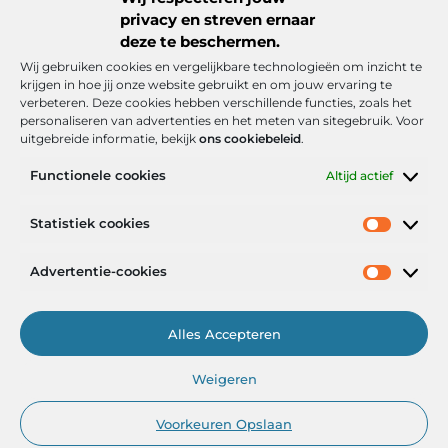
privacy en streven ernaar
deze te beschermen.
Wij gebruiken cookies en vergelijkbare technologieën om inzicht te
krijgen in hoe jij onze website gebruikt en om jouw ervaring te
verbeteren. Deze cookies hebben verschillende functies, zoals het
personaliseren van advertenties en het meten van sitegebruik. Voor
uitgebreide informatie, bekijk
ons cookiebeleid
.
Functionele cookies
Altijd actief
Onze informatie
Statistiek cookies
Goede backlinks: de stille kracht achter sterke Google-posities
Hoe kan ik geld verdienen met mijn website? De realistische route naar online inkomsten
Advertentie-cookies
Alles Accepteren
Het Portaal voor Inzichten en Inspiratie
Weigeren
— AdviesPortal.nl verzamelt de beste blogs en artikelen om jou te
helpen groeien. Ontdek, leer en laat je inspireren!
Voorkeuren Opslaan