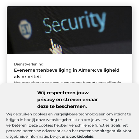
Dienstverlening
Evenementenbeveiliging in Almere: veiligheid
als prioriteit
Het organiseren van een evenement brengt verschillende
uitdagingen met zich mee, vooral op het gebied van
Wij respecteren jouw
veiligheid. Evenementenbeveiliging in Almere ...
privacy en streven ernaar
deze te beschermen.
Wij gebruiken cookies en vergelijkbare technologieën om inzicht te
krijgen in hoe jij onze website gebruikt en om jouw ervaring te
verbeteren. Deze cookies hebben verschillende functies, zoals het
personaliseren van advertenties en het meten van sitegebruik. Voor
uitgebreide informatie, bekijk
ons cookiebeleid
.