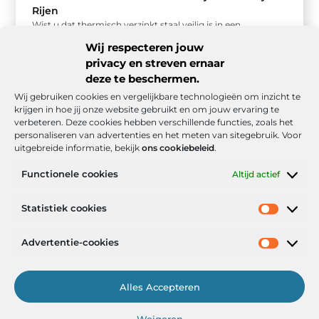
Rijen
Wist u dat thermisch verzinkt staal veilig is in een
bouwproject? Staal wordt veel gebruikt in bouwprojecten
Wij respecteren jouw
door zijn constructieve ...
privacy en streven ernaar
deze te beschermen.
Wij gebruiken cookies en vergelijkbare technologieën om inzicht te
krijgen in hoe jij onze website gebruikt en om jouw ervaring te
verbeteren. Deze cookies hebben verschillende functies, zoals het
personaliseren van advertenties en het meten van sitegebruik. Voor
uitgebreide informatie, bekijk
ons cookiebeleid
.
Functionele cookies
Altijd actief
Onze informatie
Statistiek cookies
Goede backlinks: de stille kracht achter sterke Google-posities
Hoe kan ik geld verdienen met mijn website? De realistische route naar online inkomsten
Advertentie-cookies
Alles Accepteren
Het Portaal voor Inzichten en Inspiratie
Weigeren