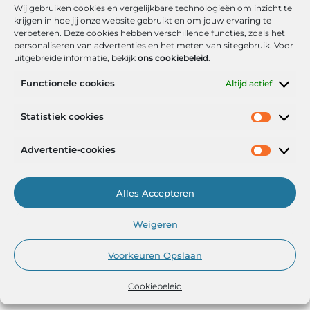
Wij gebruiken cookies en vergelijkbare technologieën om inzicht te
krijgen in hoe jij onze website gebruikt en om jouw ervaring te
verbeteren. Deze cookies hebben verschillende functies, zoals het
personaliseren van advertenties en het meten van sitegebruik. Voor
uitgebreide informatie, bekijk
ons cookiebeleid
.
Functionele cookies
Altijd actief
Onze informatie
Statistiek cookies
Goede backlinks: de stille kracht achter sterke Google-posities
Hoe kan ik geld verdienen met mijn website? De realistische route naar online inkomsten
Advertentie-cookies
Alles Accepteren
Het Portaal voor Inzichten en Inspiratie
Weigeren
— AdviesPortal.nl verzamelt de beste blogs en artikelen om jou te
helpen groeien. Ontdek, leer en laat je inspireren!
Voorkeuren Opslaan
Cookiebeleid
@2025
www.adviesportal.nl
.All Right Reserved.