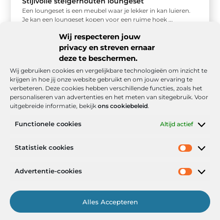
Stijlvolle steigerhouten loungeset
Een loungeset is een meubel waar je lekker in kan luieren.
Je kan een loungeset kopen voor een ruime hoek ...
Wij respecteren jouw
privacy en streven ernaar
deze te beschermen.
Wij gebruiken cookies en vergelijkbare technologieën om inzicht te
krijgen in hoe jij onze website gebruikt en om jouw ervaring te
verbeteren. Deze cookies hebben verschillende functies, zoals het
personaliseren van advertenties en het meten van sitegebruik. Voor
uitgebreide informatie, bekijk
ons cookiebeleid
.
Functionele cookies
Altijd actief
Onze informatie
Statistiek cookies
Goede backlinks: de stille kracht achter sterke Google-posities
Hoe kan ik geld verdienen met mijn website? De realistische route naar online inkomsten
Advertentie-cookies
Alles Accepteren
Het Portaal voor Inzichten en Inspiratie