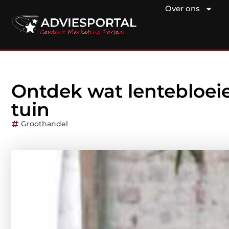
Over ons
Ontdek wat lentebloei
tuin
Groothandel