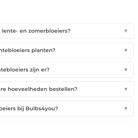
n lente- en zomerbloeiers?
▼
ntebloeiers planten?
▼
tebloeiers zijn er?
▼
tere hoeveelheden bestellen?
▼
loeiers bij Bulbs4you?
▼