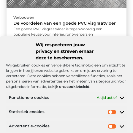
Verbouwen
De voordelen van een goede PVC visgraatvloer
Een goede PVC visgraatvloer is tegenwoordig een
populaire keuze voor interieurontwerpers en
huiseigenaren. Deze klassieke patroonvloer heeft de tand
Wij respecteren jouw
des ...
privacy en streven ernaar
deze te beschermen.
Wij gebruiken cookies en vergelijkbare technologieën om inzicht te
krijgen in hoe jij onze website gebruikt en om jouw ervaring te
verbeteren. Deze cookies hebben verschillende functies, zoals het
personaliseren van advertenties en het meten van sitegebruik. Voor
uitgebreide informatie, bekijk
ons cookiebeleid
.
Functionele cookies
Altijd actief
Onze informatie
Statistiek cookies
Goede backlinks: de stille kracht achter sterke Google-posities
Hoe kan ik geld verdienen met mijn website? De realistische route naar online inkomsten
Advertentie-cookies