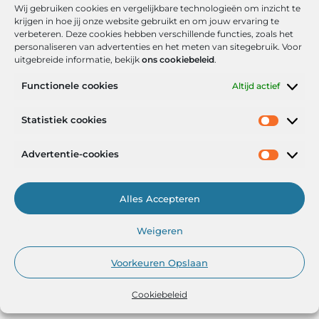
Wij gebruiken cookies en vergelijkbare technologieën om inzicht te
krijgen in hoe jij onze website gebruikt en om jouw ervaring te
verbeteren. Deze cookies hebben verschillende functies, zoals het
personaliseren van advertenties en het meten van sitegebruik. Voor
uitgebreide informatie, bekijk
ons cookiebeleid
.
Functionele cookies
Altijd actief
Onze informatie
Statistiek cookies
Goede backlinks: de stille kracht achter sterke Google-posities
Hoe kan ik geld verdienen met mijn website? De realistische route naar online inkomsten
Advertentie-cookies
Alles Accepteren
Het Portaal voor Inzichten en Inspiratie
Weigeren
— AdviesPortal.nl verzamelt de beste blogs en artikelen om jou te
helpen groeien. Ontdek, leer en laat je inspireren!
Voorkeuren Opslaan
Cookiebeleid
@2025
www.adviesportal.nl
.All Right Reserved.