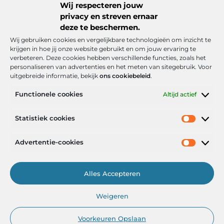
Wij respecteren jouw
...
privacy en streven ernaar
deze te beschermen.
Wij gebruiken cookies en vergelijkbare technologieën om inzicht te
krijgen in hoe jij onze website gebruikt en om jouw ervaring te
verbeteren. Deze cookies hebben verschillende functies, zoals het
personaliseren van advertenties en het meten van sitegebruik. Voor
uitgebreide informatie, bekijk
ons cookiebeleid
.
Functionele cookies
Altijd actief
Onze informatie
Statistiek cookies
Goede backlinks: de stille kracht achter sterke Google-posities
Hoe kan ik geld verdienen met mijn website? De realistische route naar online inkomsten
Advertentie-cookies
Alles Accepteren
Het Portaal voor Inzichten en Inspiratie
Weigeren
— AdviesPortal.nl verzamelt de beste blogs en artikelen om jou te
helpen groeien. Ontdek, leer en laat je inspireren!
Voorkeuren Opslaan