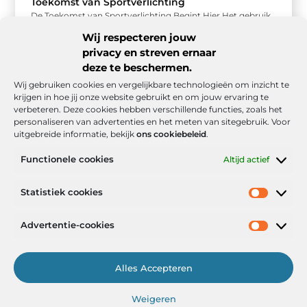
Toekomst van Sportverlichting
De Toekomst van Sportverlichting Begint Hier Het gebruik
van LED verlichting voor tennisbanen is snel een populaire
Wij respecteren jouw
keuze geworden onder ...
privacy en streven ernaar
deze te beschermen.
Wij gebruiken cookies en vergelijkbare technologieën om inzicht te
krijgen in hoe jij onze website gebruikt en om jouw ervaring te
verbeteren. Deze cookies hebben verschillende functies, zoals het
personaliseren van advertenties en het meten van sitegebruik. Voor
uitgebreide informatie, bekijk
ons cookiebeleid
.
Functionele cookies
Altijd actief
Onze informatie
Statistiek cookies
Goede backlinks: de stille kracht achter sterke Google-posities
Hoe kan ik geld verdienen met mijn website? De realistische route naar online inkomsten
Advertentie-cookies
Alles Accepteren
Het Portaal voor Inzichten en Inspiratie
Weigeren
— AdviesPortal.nl verzamelt de beste blogs en artikelen om jou te