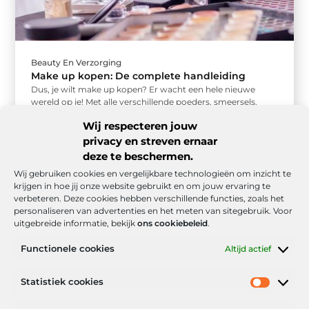
Beauty En Verzorging
Make up kopen: De complete handleiding
Dus, je wilt make up kopen? Er wacht een hele nieuwe
wereld op je! Met alle verschillende poeders, smeersels,
kwasten ...
Wij respecteren jouw
privacy en streven ernaar
deze te beschermen.
Wij gebruiken cookies en vergelijkbare technologieën om inzicht te
krijgen in hoe jij onze website gebruikt en om jouw ervaring te
verbeteren. Deze cookies hebben verschillende functies, zoals het
personaliseren van advertenties en het meten van sitegebruik. Voor
uitgebreide informatie, bekijk
ons cookiebeleid
.
Functionele cookies
Altijd actief
Onze informatie
Statistiek cookies
Goede backlinks: de stille kracht achter sterke Google-posities
Hoe kan ik geld verdienen met mijn website? De realistische route naar online inkomsten