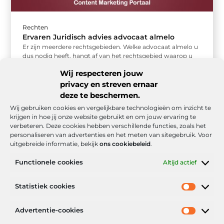
Rechten
Ervaren Juridisch advies advocaat almelo
Er zijn meerdere rechtsgebieden. Welke advocaat almelo u
dus nodig heeft, hangt af van het rechtsgebied waarop u
een geschil ...
Wij respecteren jouw
privacy en streven ernaar
deze te beschermen.
Wij gebruiken cookies en vergelijkbare technologieën om inzicht te
krijgen in hoe jij onze website gebruikt en om jouw ervaring te
verbeteren. Deze cookies hebben verschillende functies, zoals het
personaliseren van advertenties en het meten van sitegebruik. Voor
uitgebreide informatie, bekijk
ons cookiebeleid
.
Functionele cookies
Altijd actief
Onze informatie
Statistiek cookies
Goede backlinks: de stille kracht achter sterke Google-posities
Hoe kan ik geld verdienen met mijn website? De realistische route naar online inkomsten
Advertentie-cookies