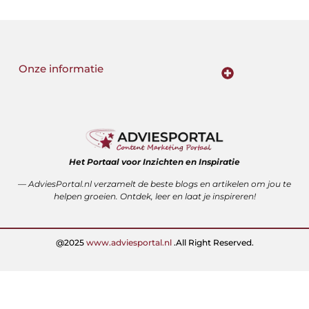
Onze informatie
Goede backlinks: de stille kracht achter sterke Google-posities
Hoe kan ik geld verdienen met mijn website? De realistische route naar online inkomsten
Het Portaal voor Inzichten en Inspiratie
— AdviesPortal.nl verzamelt de beste blogs en artikelen om jou te
helpen groeien. Ontdek, leer en laat je inspireren!
@2025
www.adviesportal.nl
.All Right Reserved.