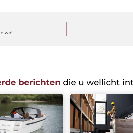
jn we!
erde berichten
die u wellicht in