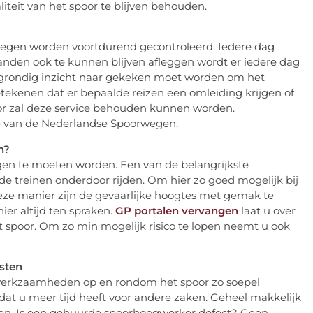
iteit van het spoor te blijven behouden.
wegen worden voortdurend gecontroleerd. Iedere dag
nden ook te kunnen blijven afleggen wordt er iedere dag
ar grondig inzicht naar gekeken moet worden om het
etekenen dat er bepaalde reizen een omleiding krijgen of
or zal deze service behouden kunnen worden.
ice van de Nederlandse Spoorwegen.
n?
ngen te moeten worden. Een van de belangrijkste
 de treinen onderdoor rijden. Om hier zo goed mogelijk bij
ze manier zijn de gevaarlijke hoogtes met gemak te
ier altijd ten spraken.
GP portalen vervangen
laat u over
 spoor. Om zo min mogelijk risico te lopen neemt u ook
sten
e werkzaamheden op en rondom het spoor zo soepel
at u meer tijd heeft voor andere zaken. Geheel makkelijk
palen. Is een gehuurde spoorhoogwerker defect? Geen