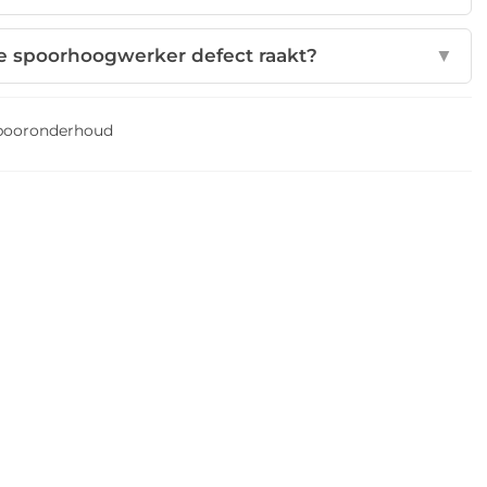
e spoorhoogwerker defect raakt?
▼
pooronderhoud