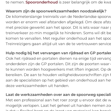
te nemen.
Spooronderhoud
is zeer belangrijk om de kwal
Waarom zijn de spoorwerkzaamheden noodzakelijk?
De kilometerslange treinrails van de Nederlandse spoor
worden er enorm veel afstanden afgelegd. Om deze afsta
met precisie gewerkt aan het spoor. Dit is iets waar na
treinverkeer zo min mogelijk te hinderen. Soms wil dit b
komen te vervallen. Met regulier onderhoud aan het spo
Treinreizigers gaan altijd uit van de te vertrouwen serv
Hulp nodig bij het vervangen van rijdraad en GP portale
Ook het rijdraad en portalen dienen na enige tijd verva
onderdelen zijn de GP portalen. Dit zijn de poorten waar
te kunnen worden hoogwerkers met liften ingezet. Op de
bereiken. De aan te houden veiligheidsvoorschriften zijn h
aan de specialisten op het gebied van onderhoud aan het
deze werkzaamheden uit handen.
Laat de werkzaamheden over aan de spoorweg speciali
Met een professional aan het roer zorgt u ervoor dat d
mogelijk verlopen. Laat het geheel uit handen nemen zod
is dat u flexibel bent en de inzet van materiaal kan be