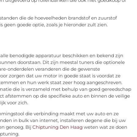
 uitgevoerd op rollenbanken die ook niet goedkoop of
standen die de hoeveelheden brandstof en zuurstof
 geen goede optie, zoals je hieronder zult zien.
r alle benodigde apparatuur beschikken en bekend zijn
unnen doorstaan. Dit zijn meestal tuners die optionele
are-onderdelen veranderen die de gewenste
r zorgen dat uw motor in goede staat is voordat ze
stemmen en hun werk staat zeer hoog aangeschreven.
rmatie die is verzameld met behulp van goed gereedschap
 afstemmen op die specifieke auto en binnen de veilige
jk voor zich.
mingstool die verbinding maakt met uw auto en ze
 in bulk van internet, installeren degene die bij uw
en genoeg. Bij
Chiptuning Den Haag
weten wat ze doen
iptuning.