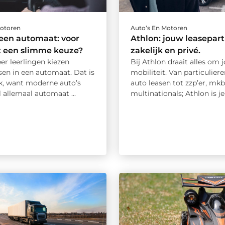
Motoren
Auto’s En Motoren
n een automaat: voor
Athlon: jouw leasepart
it een slimme keuze?
zakelijk en privé.
er leerlingen kiezen
Bij Athlon draait alles om 
ssen in een automaat. Dat is
mobiliteit. Van particuliere
ek, want moderne auto’s
auto leasen tot zzp’er, mkb
el allemaal automaat ...
multinationals; Athlon is je .