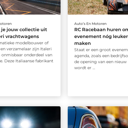
Motoren
Auto’s En Motoren
je jouw collectie uit
RC Racebaan huren o
eri vrachtwagens
evenement nóg leuker
anatieke modelbouwer of
maken
n verzamelaar zijn Italeri
Staat er een groot evenem
n onmisbaar onderdeel van
agenda, zoals een bedrijfs
ie. Deze Italiaanse fabrikant
de opening van een nieuw 
wordt er ...