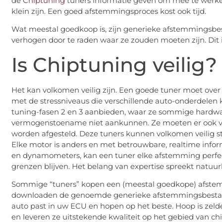
de
Chiptuning
tuners informatie geven om mee te werken
klein zijn. Een goed afstemmingsproces kost ook tijd.
Wat meestal goedkoop is, zijn generieke afstemmingsbe
verhogen door te raden waar ze zouden moeten zijn. Dit is
Is Chiptuning veilig?
Het kan volkomen veilig zijn. Een goede tuner moet ove
met de stressniveaus die verschillende auto-onderdelen k
tuning-fasen 2 en 3 aanbieden, waar ze sommige hardw
vermogenstoename niet aankunnen. Ze moeten er ook voo
worden afgesteld. Deze tuners kunnen volkomen veilig 
Elke motor is anders en met betrouwbare, realtime info
en dynamometers, kan een tuner elke afstemming perfect
grenzen blijven. Het belang van expertise spreekt natuurli
Sommige “tuners” kopen een (meestal goedkope) afstem
downloaden de genoemde generieke afstemmingsbestanden
auto past in uw ECU en hopen op het beste. Hoop is zeld
en leveren ze uitstekende kwaliteit op het gebied van ch