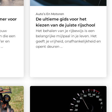
Auto’s En Motoren
ner voor
De ultieme gids voor het
kiezen van de juiste rijschool
jouw
Het behalen van je rijbewijs is een
n die een
belangrijke mijlpaal in je leven. Het
’er en
geeft je vrijheid, onafhankelijkheid en
..
opent deuren ...