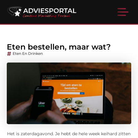
Eten bestellen, maar wat?
Eten En Drinken
Het is zaterdagavond. Je hebt de hele week keihard zitten