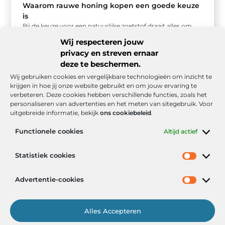
Waarom rauwe honing kopen een goede keuze
is
Bij de keuze voor een natuurlijke zoetstof draait alles om
kwaliteit en smaak. Rauwe honing kopen bied je niet alleen
Wij respecteren jouw
...
privacy en streven ernaar
deze te beschermen.
Wij gebruiken cookies en vergelijkbare technologieën om inzicht te
krijgen in hoe jij onze website gebruikt en om jouw ervaring te
verbeteren. Deze cookies hebben verschillende functies, zoals het
personaliseren van advertenties en het meten van sitegebruik. Voor
uitgebreide informatie, bekijk
ons cookiebeleid
.
Functionele cookies
Altijd actief
Onze informatie
Statistiek cookies
Goede backlinks: de stille kracht achter sterke Google-posities
Hoe kan ik geld verdienen met mijn website? De realistische route naar online inkomsten
Advertentie-cookies
Alles Accepteren
Het Portaal voor Inzichten en Inspiratie