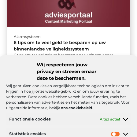
Alarmsysteem
6 tips om te veel geld te besparen op uw
binnenlandse veiligheidssysteem
6 tips om te veel geld te besparen op uw binnenlandse
veiligheidssysteem Huisbeveiliging zou een waardevolle
Wij respecteren jouw
investering moeten zijn. Het ...
privacy en streven ernaar
deze te beschermen.
Wij gebruiken cookies en vergelijkbare technologieën om inzicht te
krijgen in hoe jij onze website gebruikt en om jouw ervaring te
verbeteren. Deze cookies hebben verschillende functies, zoals het
personaliseren van advertenties en het meten van sitegebruik. Voor
uitgebreide informatie, bekijk
ons cookiebeleid
.
Functionele cookies
Altijd actief
Onze informatie
Statistiek cookies