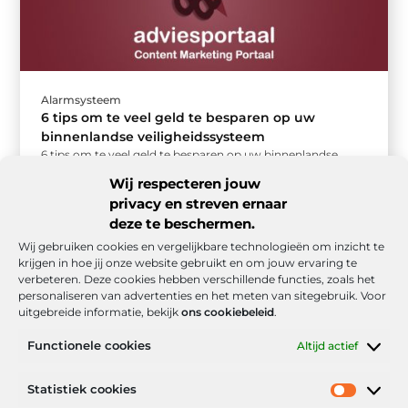
Alarmsysteem
6 tips om te veel geld te besparen op uw
binnenlandse veiligheidssysteem
6 tips om te veel geld te besparen op uw binnenlandse
veiligheidssysteem Huisbeveiliging zou een waardevolle
Wij respecteren jouw
investering moeten zijn. Het ...
privacy en streven ernaar
deze te beschermen.
Wij gebruiken cookies en vergelijkbare technologieën om inzicht te
krijgen in hoe jij onze website gebruikt en om jouw ervaring te
verbeteren. Deze cookies hebben verschillende functies, zoals het
personaliseren van advertenties en het meten van sitegebruik. Voor
uitgebreide informatie, bekijk
ons cookiebeleid
.
Functionele cookies
Altijd actief
Onze informatie
Statistiek cookies