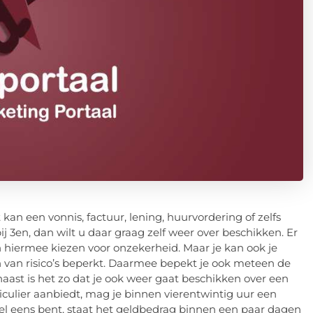
t kan een vonnis, factuur, lening, huurvordering of zelfs
bij 3en, dan wilt u daar graag zelf weer over beschikken. Er
n hiermee kiezen voor onzekerheid. Maar je kan ook je
 van risico’s beperkt. Daarmee bepekt je ook meteen de
rnaast is het zo dat je ook weer gaat beschikken over een
ticulier aanbiedt, mag je binnen vierentwintig uur een
el eens bent, staat het geldbedrag binnen een paar dagen