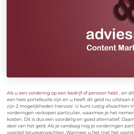
Als u een vordering op een bedrijf of persoon hebt
, en di
een hele portefeuille zijn en u heeft dit geld nu uitstaan 
zijn 2 mogelijkheden hiervoor. U kunt rustig afwachten i
vorderingen verkopen particulier, waarmee je het nemen
kosten. Dit is dus een voordelig en goed alternatief. Daa
deel van het geld. Als je vandaag nog je vorderingen par
voorstel terugverwachten. Wanneer u het met het voorst