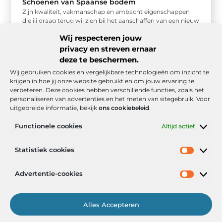
Schoenen van Spaanse bodem
Zijn kwaliteit, vakmanschap en ambacht eigenschappen
die jij graag terug wil zien bij het aanschaffen van een nieuw
paar schoenen? ...
Wij respecteren jouw
privacy en streven ernaar
deze te beschermen.
Wij gebruiken cookies en vergelijkbare technologieën om inzicht te
krijgen in hoe jij onze website gebruikt en om jouw ervaring te
verbeteren. Deze cookies hebben verschillende functies, zoals het
personaliseren van advertenties en het meten van sitegebruik. Voor
uitgebreide informatie, bekijk
ons cookiebeleid
.
Functionele cookies
Altijd actief
Onze informatie
Statistiek cookies
Goede backlinks: de stille kracht achter sterke Google-posities
Hoe kan ik geld verdienen met mijn website? De realistische route naar online inkomsten
Advertentie-cookies
Alles Accepteren
Het Portaal voor Inzichten en Inspiratie