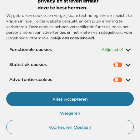
privacy en streven ernaar
deze te beschermen.
Wij gebruiken cookies en vergelijkbare technologieën om inzicht te
krijgen in hoe jij onze website gebruikt en om jouw ervaring te
verbeteren. Deze cookies hebben verschillende functies, zoals het
personaliseren van advertenties en het meten van sitegebruik. Voor
uitgebreide informatie, bekijk
ons cookiebeleid
.
Functionele cookies
Altijd actief
Onze informatie
Statistiek cookies
Goede backlinks: de stille kracht achter sterke Google-posities
Hoe kan ik geld verdienen met mijn website? De realistische route naar online inkomsten
Advertentie-cookies
Alles Accepteren
Het Portaal voor Inzichten en Inspiratie
Weigeren
— AdviesPortal.nl verzamelt de beste blogs en artikelen om jou te
helpen groeien. Ontdek, leer en laat je inspireren!
Voorkeuren Opslaan