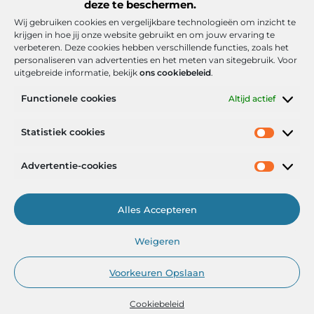
deze te beschermen.
Wij gebruiken cookies en vergelijkbare technologieën om inzicht te
krijgen in hoe jij onze website gebruikt en om jouw ervaring te
verbeteren. Deze cookies hebben verschillende functies, zoals het
personaliseren van advertenties en het meten van sitegebruik. Voor
uitgebreide informatie, bekijk
ons cookiebeleid
.
Functionele cookies
Altijd actief
Onze informatie
Statistiek cookies
Goede backlinks: de stille kracht achter sterke Google-posities
Hoe kan ik geld verdienen met mijn website? De realistische route naar online inkomsten
Advertentie-cookies
Alles Accepteren
Het Portaal voor Inzichten en Inspiratie
Weigeren
— AdviesPortal.nl verzamelt de beste blogs en artikelen om jou te
helpen groeien. Ontdek, leer en laat je inspireren!
Voorkeuren Opslaan
Cookiebeleid
@2025
www.adviesportal.nl
.All Right Reserved.