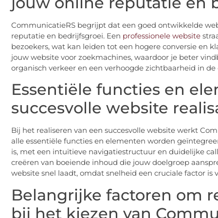
jouw online reputatie en b
CommunicatieRS begrijpt dat een goed ontwikkelde web
reputatie en bedrijfsgroei. Een
professionele website
stra
bezoekers, wat kan leiden tot een hogere conversie en k
jouw website voor zoekmachines, waardoor je beter vindba
organisch verkeer en een verhoogde zichtbaarheid in de 
Essentiële functies en el
succesvolle website realis
Bij het realiseren van een succesvolle website werkt C
alle essentiële functies en elementen worden geïntegreer
is, met een intuïtieve navigatiestructuur en duidelijke ca
creëren van boeiende inhoud die jouw doelgroep aanspre
website snel laadt, omdat snelheid een cruciale factor i
Belangrijke factoren om 
bij het kiezen van Commu