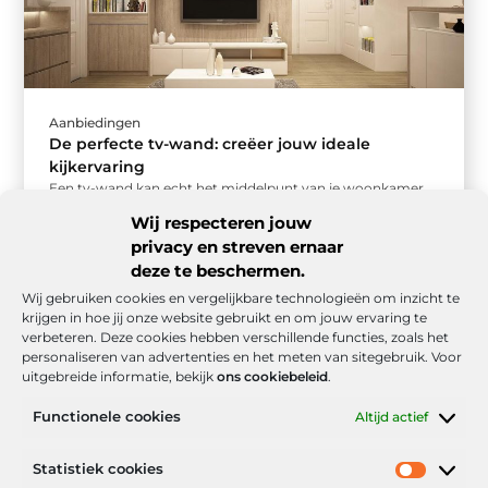
Aanbiedingen
De perfecte tv-wand: creëer jouw ideale
kijkervaring
Een tv-wand kan echt het middelpunt van je woonkamer
worden. Maar hoe zorg je ervoor dat jouw tv-wand niet
Wij respecteren jouw
alleen ...
privacy en streven ernaar
deze te beschermen.
Wij gebruiken cookies en vergelijkbare technologieën om inzicht te
krijgen in hoe jij onze website gebruikt en om jouw ervaring te
verbeteren. Deze cookies hebben verschillende functies, zoals het
personaliseren van advertenties en het meten van sitegebruik. Voor
uitgebreide informatie, bekijk
ons cookiebeleid
.
Functionele cookies
Altijd actief
Onze informatie
Statistiek cookies