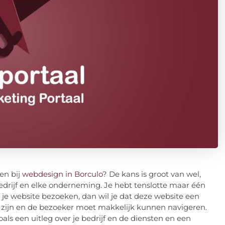
en bij
webdesign in Borculo
? De kans is groot van wel,
edrijf en elke onderneming. Je hebt tenslotte maar één
je website bezoeken, dan wil je dat deze website een
f zijn en de bezoeker moet makkelijk kunnen navigeren.
als een uitleg over je bedrijf en de diensten en een