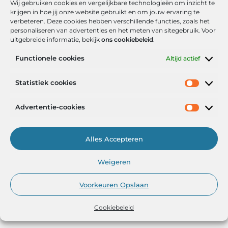
Wij gebruiken cookies en vergelijkbare technologieën om inzicht te
krijgen in hoe jij onze website gebruikt en om jouw ervaring te
verbeteren. Deze cookies hebben verschillende functies, zoals het
personaliseren van advertenties en het meten van sitegebruik. Voor
uitgebreide informatie, bekijk
ons cookiebeleid
.
Functionele cookies
Altijd actief
Onze informatie
Statistiek cookies
Goede backlinks: de stille kracht achter sterke Google-posities
Hoe kan ik geld verdienen met mijn website? De realistische route naar online inkomsten
Advertentie-cookies
Alles Accepteren
Het Portaal voor Inzichten en Inspiratie
Weigeren
— AdviesPortal.nl verzamelt de beste blogs en artikelen om jou te
helpen groeien. Ontdek, leer en laat je inspireren!
Voorkeuren Opslaan
Cookiebeleid
@2025
www.adviesportal.nl
.All Right Reserved.