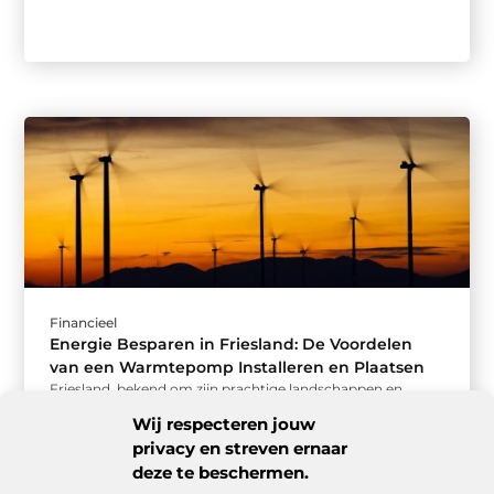
Financieel
Energie Besparen in Friesland: De Voordelen
van een Warmtepomp Installeren en Plaatsen
Friesland, bekend om zijn prachtige landschappen en
historische steden, is ook een provincie die vooroploopt in
Wij respecteren jouw
duurzaamheid en energie-efficiëntie. Een ...
privacy en streven ernaar
deze te beschermen.