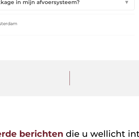
kkage in mijn afvoersysteem?
▼
sterdam
erde berichten
die u wellicht in