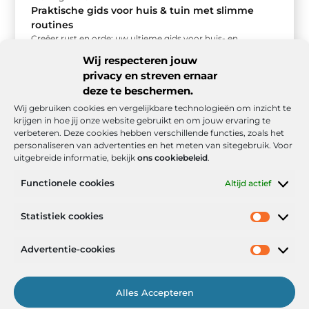
Praktische gids voor huis & tuin met slimme
routines
Creëer rust en orde: uw ultieme gids voor huis- en
tuinroutines Een opgeruimd huis en een verzorgde tuin
Wij respecteren jouw
geven een ...
privacy en streven ernaar
deze te beschermen.
Wij gebruiken cookies en vergelijkbare technologieën om inzicht te
krijgen in hoe jij onze website gebruikt en om jouw ervaring te
verbeteren. Deze cookies hebben verschillende functies, zoals het
personaliseren van advertenties en het meten van sitegebruik. Voor
uitgebreide informatie, bekijk
ons cookiebeleid
.
Functionele cookies
Altijd actief
Onze informatie
Statistiek cookies
Goede backlinks: de stille kracht achter sterke Google-posities
Hoe kan ik geld verdienen met mijn website? De realistische route naar online inkomsten
Advertentie-cookies
Alles Accepteren
Het Portaal voor Inzichten en Inspiratie