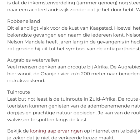
is dat de inkomstenverdeling (jammer genoeg) nog steeds 
naar een achterstandswijk zonder dat je het door hebt. W
Robbeneiland
Dit eiland ligt vlak voor de kust van Kaapstad. Hoewel h
bekendste gevangen een naam die iedereen kent, Nelson
Nelson Mandela heeft jaren lang in de gevangenis in hech
zat groeide hij uit tot het symbool van de antiapartheid
Augrabies watervallen
Veel mensen denken aan droogte bij Afrika. De Augrabies 
hier vanuit de Oranje rivier zo’n 200 meter naar beneden 
indrukwekkend.
Tuinroute
Last but not least is de tuinroute in Zuid-Afrika. De rou
toeristen kunnen genieten van de adembenemende natuur 
dorpjes en prachtige natuur gebieden. Je kan van de rou
walvissen te spotten langs de kust
Bekijk de
koning aap ervaringen
op internet om te bekijk
je zeker dat je niet de verkeerde keuze maakt.