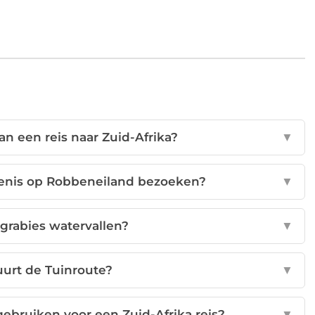
n een reis naar Zuid-Afrika?
▼
genis op Robbeneiland bezoeken?
▼
grabies watervallen?
▼
urt de Tuinroute?
▼
gebruiken voor een Zuid-Afrika reis?
▼