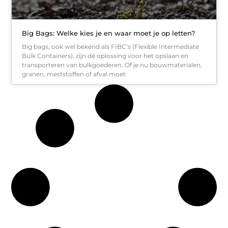
Big Bags: Welke kies je en waar moet je op letten?
Big bags, ook wel bekend als FIBC’s (Flexible Intermediate
Bulk Containers), zijn dé oplossing voor het opslaan en
transporteren van bulkgoederen. Of je nu bouwmaterialen,
granen, meststoffen of afval moet