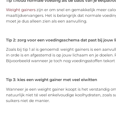
Tip 1:houd normale voeding als de basis van je eetpatro
Weight gainers
zijn er om snel en gemakkelijk meer calor
maaltijdvervangers. Het is belangrijk dat normale voeding
moet je dus alleen zien als een aanvulling.
Tip 2: zorg voor een voedingsschema dat past bij jouw 
Zoals bij tip 1 al is genoemd: weight gainers is een aanvu
in orde is en afgestemd is op jouw lichaam en je doelen
Bijvoorbeeld wanneer je toch nog voedingsstoffen tekort
Tip 3: kies een weight gainer met veel eiwitten
Wanneer je een weight gainer koopt is het verstandig om e
natuurlijk niet té veel enkelvoudige koolhydraten, zoals
suikers niet de manier.