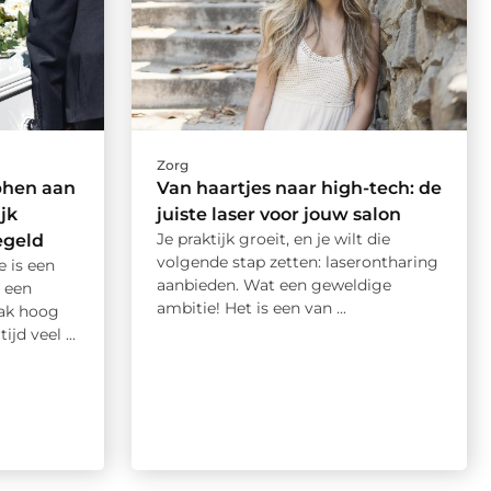
Zorg
phen aan
Van haartjes naar high-tech: de
jk
juiste laser voor jouw salon
Je praktijk groeit, en je wilt die
egeld
volgende stap zetten: laserontharing
e is een
aanbieden. Wat een geweldige
n een
ambitie! Het is een van ...
aak hoog
jd veel ...