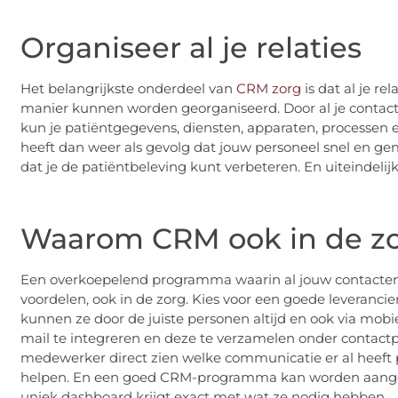
Organiseer al je relaties
Het belangrijkste onderdeel van
CRM zorg
is dat al je re
manier kunnen worden georganiseerd. Door al je conta
kun je patiëntgegevens, diensten, apparaten, processen 
heeft dan weer als gevolg dat jouw personeel snel en ge
dat je de patiëntbeleving kunt verbeteren. En uiteindelij
Waarom CRM ook in de zo
Een overkoepelend programma waarin al jouw contacten, 
voordelen, ook in de zorg. Kies voor een goede leveranci
kunnen ze door de juiste personen altijd en ook via mobi
mail te integreren en deze te verzamelen onder contactpe
medewerker direct zien welke communicatie er al heeft p
helpen. En een goed CRM-programma kan worden aangepa
uniek dashboard krijgt exact met wat ze nodig hebben.