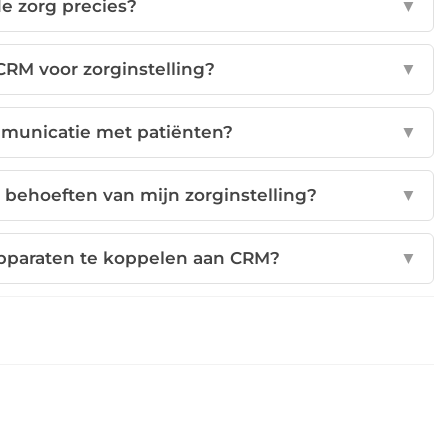
de zorg precies?
▼
CRM voor zorginstelling?
▼
mmunicatie met patiënten?
▼
behoeften van mijn zorginstelling?
▼
apparaten te koppelen aan CRM?
▼