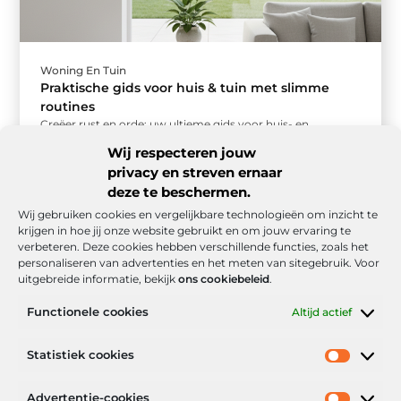
Woning En Tuin
Praktische gids voor huis & tuin met slimme
routines
Creëer rust en orde: uw ultieme gids voor huis- en
tuinroutines Een opgeruimd huis en een verzorgde tuin
Wij respecteren jouw
geven een ...
privacy en streven ernaar
deze te beschermen.
Wij gebruiken cookies en vergelijkbare technologieën om inzicht te
krijgen in hoe jij onze website gebruikt en om jouw ervaring te
verbeteren. Deze cookies hebben verschillende functies, zoals het
personaliseren van advertenties en het meten van sitegebruik. Voor
uitgebreide informatie, bekijk
ons cookiebeleid
.
Functionele cookies
Altijd actief
Onze informatie
Statistiek cookies
Goede backlinks: de stille kracht achter sterke Google-posities
Hoe kan ik geld verdienen met mijn website? De realistische route naar online inkomsten
Advertentie-cookies