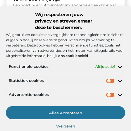
Een goed ingericht tuincentrum is voor velen een bron van
inspiratie, ontspanning en praktische oplossingen. Of je nu
Wij respecteren jouw
een doorgewinterde ...
privacy en streven ernaar
deze te beschermen.
Wij gebruiken cookies en vergelijkbare technologieën om inzicht te
krijgen in hoe jij onze website gebruikt en om jouw ervaring te
verbeteren. Deze cookies hebben verschillende functies, zoals het
personaliseren van advertenties en het meten van sitegebruik. Voor
uitgebreide informatie, bekijk
ons cookiebeleid
.
Functionele cookies
Altijd actief
Onze informatie
Statistiek cookies
Goede backlinks: de stille kracht achter sterke Google-posities
Hoe kan ik geld verdienen met mijn website? De realistische route naar online inkomsten
Advertentie-cookies
Alles Accepteren
Het Portaal voor Inzichten en Inspiratie
Weigeren
— AdviesPortal.nl verzamelt de beste blogs en artikelen om jou te