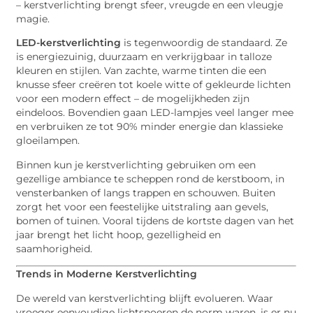
– kerstverlichting brengt sfeer, vreugde en een vleugje
magie.
LED-kerstverlichting
is tegenwoordig de standaard. Ze
is energiezuinig, duurzaam en verkrijgbaar in talloze
kleuren en stijlen. Van zachte, warme tinten die een
knusse sfeer creëren tot koele witte of gekleurde lichten
voor een modern effect – de mogelijkheden zijn
eindeloos. Bovendien gaan LED-lampjes veel langer mee
en verbruiken ze tot 90% minder energie dan klassieke
gloeilampen.
Binnen kun je kerstverlichting gebruiken om een
gezellige ambiance te scheppen rond de kerstboom, in
vensterbanken of langs trappen en schouwen. Buiten
zorgt het voor een feestelijke uitstraling aan gevels,
bomen of tuinen. Vooral tijdens de kortste dagen van het
jaar brengt het licht hoop, gezelligheid en
saamhorigheid.
Trends in Moderne Kerstverlichting
De wereld van kerstverlichting blijft evolueren. Waar
vroeger eenvoudige lichtsnoeren de norm waren, is er nu