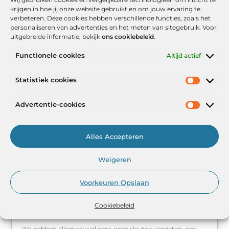
krijgen in hoe jij onze website gebruikt en om jouw ervaring te
verbeteren. Deze cookies hebben verschillende functies, zoals het
De Kunst van CNC Freeswerk: Batchforce als Uw
personaliseren van advertenties en het meten van sitegebruik. Voor
Toegewijde Partner
uitgebreide informatie, bekijk
ons cookiebeleid
.
In de wereld van geavanceerde productieprocessen is CNC-
Functionele cookies
Altijd actief
freeswerk een onmisbare schakel geworden. Deze
technologie maakt het mogelijk om complexe ontwerpen
met een ongekende precisie te realiseren. In deze blog gaan
Statistiek cookies
Advertentie-cookies
DIENSTVERLENING
Alles Accepteren
Weigeren
Voorkeuren Opslaan
Cookiebeleid
Welke diensten kan een slotenmaker leveren?
We hebben allemaal wel eens onze sleutels vergeten, ons