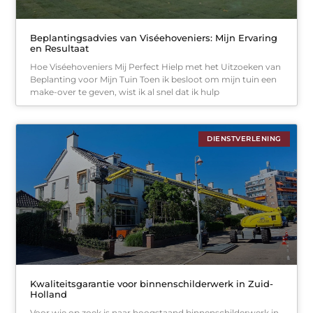
Beplantingsadvies van Viséehoveniers: Mijn Ervaring
en Resultaat
Hoe Viséehoveniers Mij Perfect Hielp met het Uitzoeken van
Beplanting voor Mijn Tuin Toen ik besloot om mijn tuin een
make-over te geven, wist ik al snel dat ik hulp
DIENSTVERLENING
Kwaliteitsgarantie voor binnenschilderwerk in Zuid-
Holland
Voor wie op zoek is naar hoogstaand binnenschilderwerk in