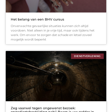
Het belang van een BHV cursus
Onverwachte gevaarlijke situaties kunnen zich altijd
voordoen. Niet alleen in je vrije tijd, maar ook tijdens het
werk. Om ervoor te zorgen dat schade en letsel zoveel
mogelijk wordt beperkt
DIENSTVERLENING
Zeg vaarwel tegen ongewenst bezoek:
ongediertebestrijding nabij Baarn is uw redder in