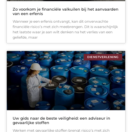
Zo voorkom je financiële valkuilen bij het aanvaarden
van een erfenis
Wanneer je een erfenis ontvangt, kan dit onverwachte
financiële risico’s met zich meebrengen. Dit is waarschijnlijk
het laatste waar je aan wilt denken na het verlies van een
geliefde, maar
DIENSTVERLENING
Uw gids naar de beste veiligheid: een adviseur in
gevaarlijke stoffen
Werken met gevaarlijke stoffen brengt risico’s met zich