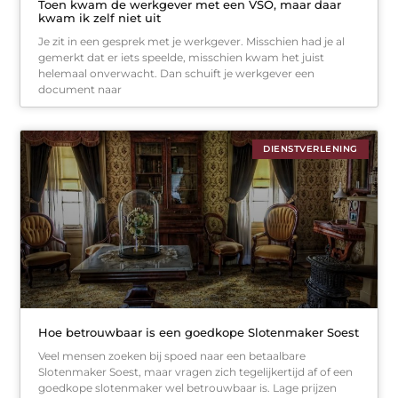
Toen kwam de werkgever met een VSO, maar daar
kwam ik zelf niet uit
Je zit in een gesprek met je werkgever. Misschien had je al
gemerkt dat er iets speelde, misschien kwam het juist
helemaal onverwacht. Dan schuift je werkgever een
document naar
DIENSTVERLENING
Hoe betrouwbaar is een goedkope Slotenmaker Soest
Veel mensen zoeken bij spoed naar een betaalbare
Slotenmaker Soest, maar vragen zich tegelijkertijd af of een
goedkope slotenmaker wel betrouwbaar is. Lage prijzen