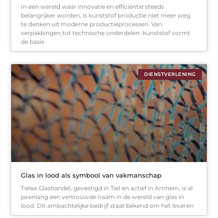
In een wereld waar innovatie en efficiëntie steeds
belangrijker worden, is kunststof productie niet meer weg
te denken uit moderne productieprocessen. Van
verpakkingen tot technische onderdelen: kunststof vormt
de basis
DIENSTVERLENING
Glas in lood als symbool van vakmanschap
Tielse Glashandel, gevestigd in Tiel en actief in Arnhem, is al
jarenlang een vertrouwde naam in de wereld van glas in
lood. Dit ambachtelijke bedrijf staat bekend om het leveren