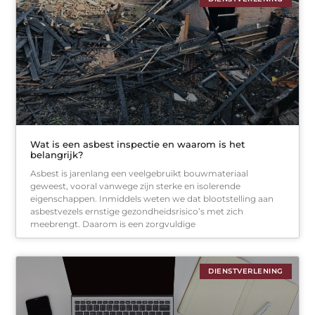
Wat is een asbest inspectie en waarom is het
belangrijk?
Asbest is jarenlang een veelgebruikt bouwmateriaal
geweest, vooral vanwege zijn sterke en isolerende
eigenschappen. Inmiddels weten we dat blootstelling aan
asbestvezels ernstige gezondheidsrisico’s met zich
meebrengt. Daarom is een zorgvuldige
DIENSTVERLENING