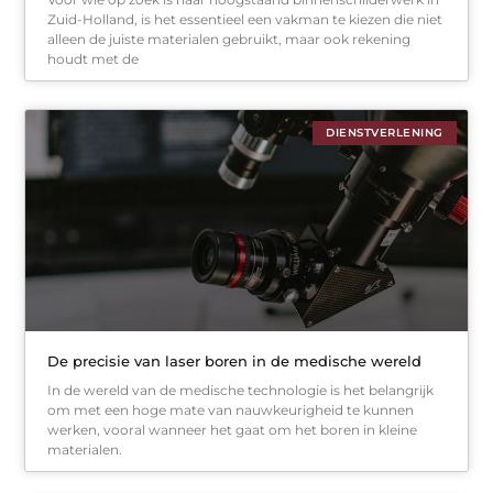
Zuid-Holland, is het essentieel een vakman te kiezen die niet
alleen de juiste materialen gebruikt, maar ook rekening
houdt met de
DIENSTVERLENING
De precisie van laser boren in de medische wereld
In de wereld van de medische technologie is het belangrijk
om met een hoge mate van nauwkeurigheid te kunnen
werken, vooral wanneer het gaat om het boren in kleine
materialen.