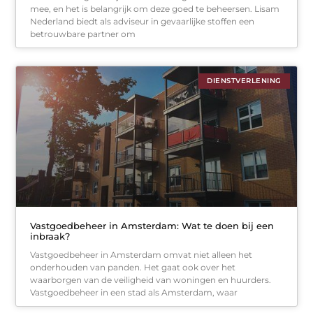
mee, en het is belangrijk om deze goed te beheersen. Lisam
Nederland biedt als adviseur in gevaarlijke stoffen een
betrouwbare partner om
DIENSTVERLENING
Vastgoedbeheer in Amsterdam: Wat te doen bij een
inbraak?
Vastgoedbeheer in Amsterdam omvat niet alleen het
onderhouden van panden. Het gaat ook over het
waarborgen van de veiligheid van woningen en huurders.
Vastgoedbeheer in een stad als Amsterdam, waar