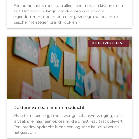
Een brandkast is meer dan alleen een metalen kist met een
slot. Het is een belangrijk middel om waardevolle
eigendommen, documenten en gevoelige materialen te
beschermen tegen brand, rook en
DIENSTVERLENING
De duur van een interim-opdracht
Als je te maken krijgt met zwangerschapsvervanging, zoek
je vaak snel naar een oplossing die direct resultaat oplevert.
Een interim-opdracht is dan een logische keuze, zeker als
het gaat om