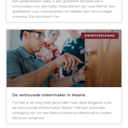
Een gedenksteen baby is een grafsteen die speciaal is
ontworpen voor een baby. Deze stenen zijn vaak kleiner dan
grafstenen voor volwassenen, en hebben een eenvoudiger
ontwerp. De voornaam van
DIENSTVERLENING
De vertrouwde slotenmaker in Waalre
Fijn dat je de weg hebt gevonden naar deze blogpost over
de vertrouwde slotenmaker Waalre. Het kan soms een
uitdaging zijn om een betrouwbare professional te vinden
die jouw veiligheid